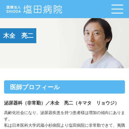
木全 亮二
医師プロフィール
泌尿器科（非常勤）／木全 亮二（キマタ リョウジ）
高齢化社会になり、泌尿器疾患を持つ患者様は増加の傾向にありま
す。
私は日本医科大学武蔵小杉病院より塩田病院に非常勤できて、夷隅