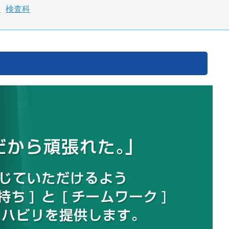
科
検査科