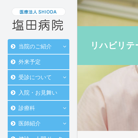
リハビリテ
当院のご紹介
外来予定
受診について
入院・お見舞い
診療科
医師紹介