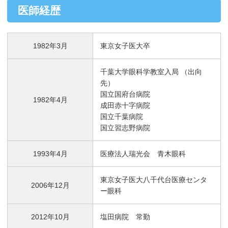
医師経歴
1982年3月
東京女子医大卒
千葉大学眼科学教室入局 （出向
先）
国立国府台病院
1982年4月
成田赤十字病院
国立千葉病院
国立習志野病院
1993年4月
医療法人瑞光会 青木眼科
東京女子医大八千代台医療センタ
2006年12月
ー眼科
2012年10月
塩田病院 常勤