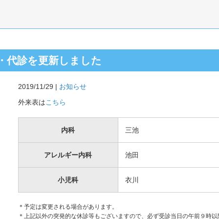
・代診を更新しました
2019/11/29 |
お知らせ
外来表は
こちら
内科
三池
アレルギー内科
池田
小児科
衣川
＊予定は変更される場合があります。
＊上記以外の突発的な休診等もございますので、必ず受診当日の午前９時以