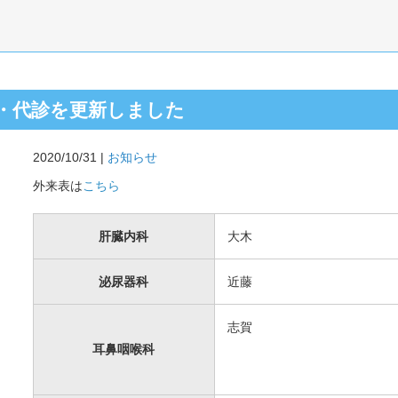
・代診を更新しました
2020/10/31 |
お知らせ
外来表は
こちら
肝臓内科
大木
泌尿器科
近藤
志賀
耳鼻咽喉科