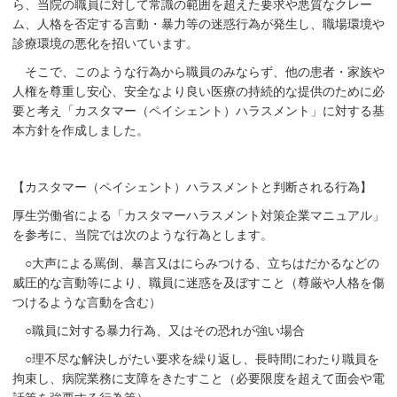
ら、当院の職員に対して常識の範囲を超えた要求や悪質なクレー
ム、人格を否定する言動・暴力等の迷惑行為が発生し、職場環境や
診療環境の悪化を招いています。
そこで、このような行為から職員のみならず、他の患者・家族や
人権を尊重し安心、安全なより良い医療の持続的な提供のために必
要と考え「カスタマー（ペイシェント）ハラスメント」に対する基
本方針を作成しました。
【カスタマー（ペイシェント）ハラスメントと判断される行為】
厚生労働省による「カスタマーハラスメント対策企業マニュアル」
を参考に、当院では次のような行為とします。
○大声による罵倒、暴言又はにらみつける、立ちはだかるなどの
威圧的な言動等により、職員に迷惑を及ぼすこと（尊厳や人格を傷
つけるような言動を含む）
○職員に対する暴力行為、又はその恐れが強い場合
○理不尽な解決しがたい要求を繰り返し、長時間にわたり職員を
拘束し、病院業務に支障をきたすこと（必要限度を超えて面会や電