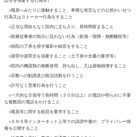
話等を強要する行為等）
○職員へみだりに接触すること、卑猥な発言などの公然わいせつ
行為又はストーカー行為をすること
○正当な理由もなく院内に立ち入り、長時間留まること
○医療従事者の指示に従わない行為（飲酒・喫煙・無断離院等）
○病院の了承を得ず撮影や録音をすること
○謝罪や謝罪文を強要すること（土下座や念書の要求等）
○院内の機器類の無断使用、持ち出し、又は器物損壊すること
○宗教への勧誘及び政治活動を行うこと
○許可なく営業行為を行うこと
○一方的な主張等で長時間（３０分以上）の電話や明らかに不要
な複数回の電話をかけること
○職員等に関する処罰を要求すること
○ＳＮＳ等インターネット上等での誹謗中傷や、プライバシー情
報を公開すること