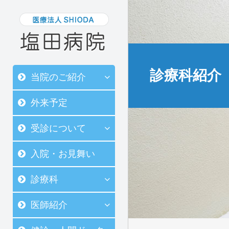
診療科紹介
当院のご紹介
外来予定
受診について
入院・お見舞い
診療科
医師紹介