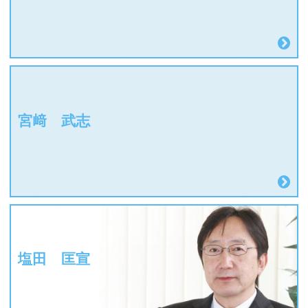
宮﨑 武志
塩田 匡宣