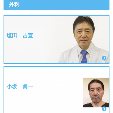
外科
塩田 吉宣
小坂 眞一