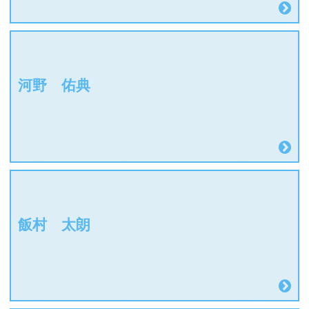
河野 佑典
飯村 太朗