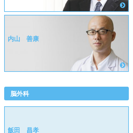
内山 善康
脳外科
飯田 昌孝