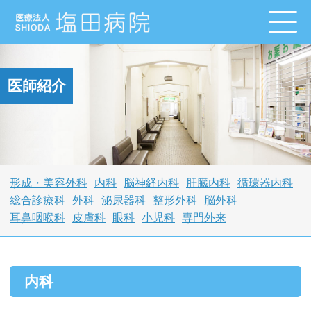
医師紹介
形成・美容外科
内科
脳神経内科
肝臓内科
循環器内科
総合診療科
外科
泌尿器科
整形外科
脳外科
耳鼻咽喉科
皮膚科
眼科
小児科
専門外来
内科