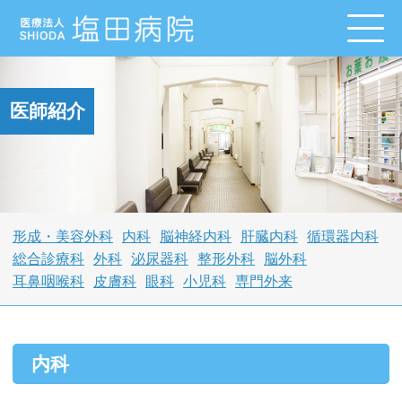
医師紹介
形成・美容外科
内科
脳神経内科
肝臓内科
循環器内科
総合診療科
外科
泌尿器科
整形外科
脳外科
耳鼻咽喉科
皮膚科
眼科
小児科
専門外来
内科