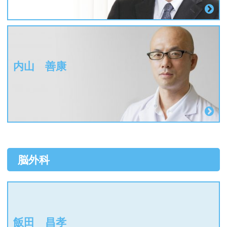
内山 善康
脳外科
飯田 昌孝