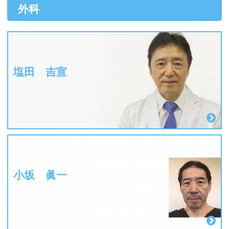
外科
塩田 吉宣
小坂 眞一