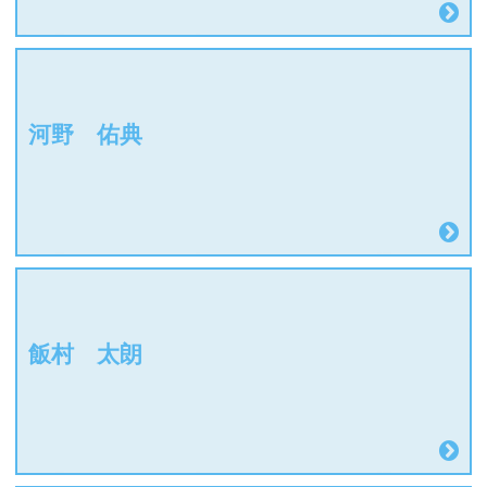
河野 佑典
飯村 太朗