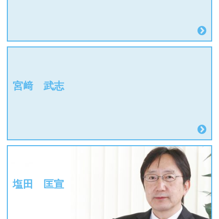
宮﨑 武志
塩田 匡宣