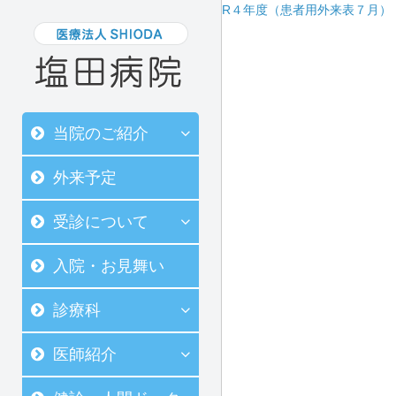
R４年度（患者用外来表７月）
当院のご紹介
外来予定
受診について
入院・お見舞い
診療科
医師紹介