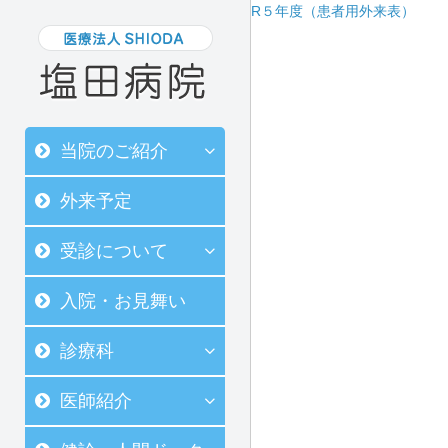
R５年度（患者用外来表）
当院のご紹介
外来予定
受診について
入院・お見舞い
診療科
医師紹介